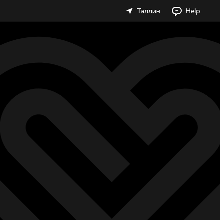
Таллин
Help