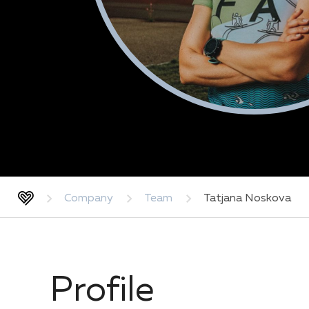
Company
Team
Tatjana Noskova
Profile